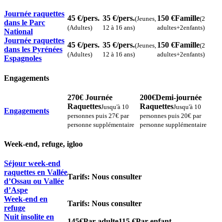
Journée raquettes
45 €
/pers.
35 €
/pers.
150 €
Famille
(Jeunes,
(2
dans le Parc
(Adultes)
12 à 16 ans)
adultes+2enfants)
National
Journée raquettes
45 €
/pers.
35 €
/pers.
150 €
Famille
(Jeunes,
(2
dans les Pyrénées
(Adultes)
12 à 16 ans)
adultes+2enfants)
Espagnoles
Engagements
270€
Journée
200€
Demi-journée
Raquettes
Raquettes
Jusqu'à 10
Jusqu'à 10
Engagements
personnes puis 27€ par
personnes puis 20€ par
personne supplémentaire
personne supplémentaire
Week-end, refuge, igloo
Séjour week-end
raquettes en Vallée
Tarifs: Nous consulter
d’Ossau ou Vallée
d’Aspe
Week-end en
Tarifs: Nous consulter
refuge
Nuit insolite en
145€
Par adulte
115 €
Par enfant