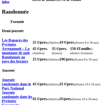
igloo
Randonnée
Formule
Demi-journée
Les Rapaces des
25 €
/pers.
19 €
/pers.
(Adultes)
(Jeunes 6 à 18 ans)
Pyrénées
Arreganueit – La
45 €
/pers.
35 €
/pers.
150 €
Famille
(2
montagne de nuit
(Adultes)
(Jeunes)
adultes+2enfants)
Randonnée au
25 €
/pers.
19€
/pers.
(Adultes)
(Jeunes 8 à 18 ans)
pays des bergers
Journée
Journée
randonnée dans le
45 €
/pers.
35 €
/pers.
(Adultes)
(Jeunes 10 à 18 ans)
Parc National
Journée
randonnée dans les
45 €
/pers.
35
/pers.
(Adultes)
(Jeunes 10 à 18 ans)
Pyrénées