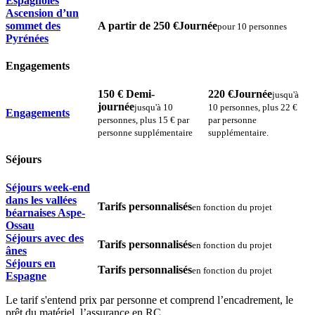
Espagnoles
Ascension d’un
sommet des
A partir de 250 €
Journée
pour 10 personnes
Pyrénées
Engagements
150 €
Demi-
220 €
Journée
jusqu'à
journée
jusqu'à 10
10 personnes, plus 22 €
Engagements
personnes, plus 15 € par
par personne
personne supplémentaire
supplémentaire.
Séjours
Séjours week-end
dans les vallées
Tarifs personnalisés
en fonction du projet
béarnaises Aspe-
Ossau
Séjours avec des
Tarifs personnalisés
en fonction du projet
ânes
Séjours en
Tarifs personnalisés
en fonction du projet
Espagne
Le tarif s'entend prix par personne et comprend l’encadrement, le
prêt du matériel, l’assurance en RC.