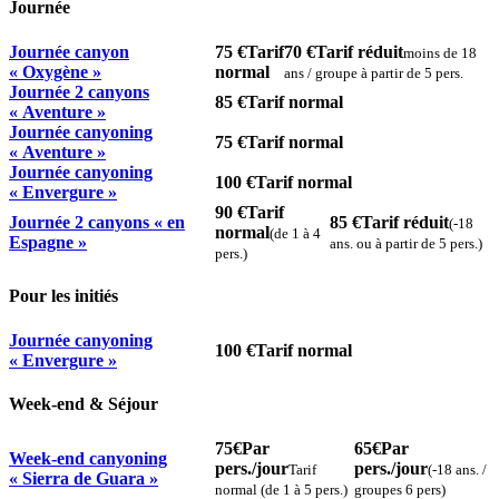
Journée
Journée canyon
75 €
Tarif
70 €
Tarif réduit
moins de 18
« Oxygène »
normal
ans / groupe à partir de 5 pers.
Journée 2 canyons
85 €
Tarif normal
« Aventure »
Journée canyoning
75 €
Tarif normal
« Aventure »
Journée canyoning
100 €
Tarif normal
« Envergure »
90 €
Tarif
Journée 2 canyons « en
85 €
Tarif réduit
(-18
normal
(de 1 à 4
Espagne »
ans. ou à partir de 5 pers.)
pers.)
Pour les initiés
Journée canyoning
100 €
Tarif normal
« Envergure »
Week-end & Séjour
75€
Par
65€
Par
Week-end canyoning
pers./jour
pers./jour
Tarif
(-18 ans. /
« Sierra de Guara »
normal (de 1 à 5 pers.)
groupes 6 pers)