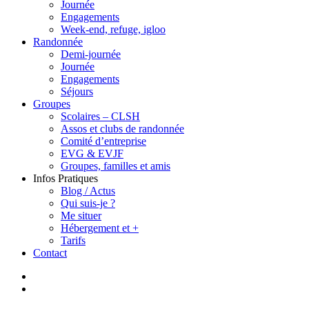
Journée
Engagements
Week-end, refuge, igloo
Randonnée
Demi-journée
Journée
Engagements
Séjours
Groupes
Scolaires – CLSH
Assos et clubs de randonnée
Comité d’entreprise
EVG & EVJF
Groupes, familles et amis
Infos Pratiques
Blog / Actus
Qui suis-je ?
Me situer
Hébergement et +
Tarifs
Contact