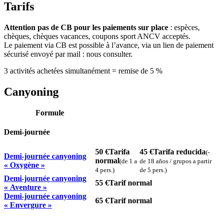
Tarifs
Attention pas de CB pour les paiements sur place
: espèces,
chèques, chèques vacances, coupons sport ANCV acceptés.
Le paiement via CB est possible à l’avance, via un lien de paiement
sécurisé envoyé par mail : nous consulter.
3 activités achetées simultanément = remise de 5 %
Canyoning
Formule
Demi-journée
50 €
Tarifa
45 €
Tarifa reducida
(-
Demi-journée canyoning
normal
(de 1 a
de 18 años / grupos a partir
« Oxygène »
4 pers.)
de 5 pers.)
Demi-journée canyoning
55 €
Tarif normal
« Aventure »
Demi-journée canyoning
65 €
Tarif normal
« Envergure »