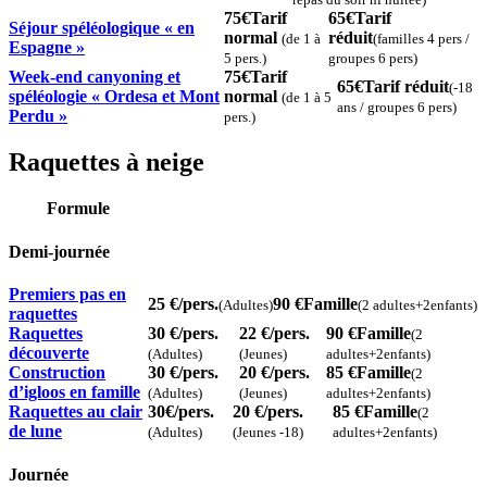
75€
Tarif
65€
Tarif
Séjour spéléologique « en
normal
réduit
(de 1 à
(familles 4 pers /
Espagne »
5 pers.)
groupes 6 pers)
Week-end canyoning et
75€
Tarif
65€
Tarif réduit
(-18
spéléologie « Ordesa et Mont
normal
(de 1 à 5
ans / groupes 6 pers)
Perdu »
pers.)
Raquettes à neige
Formule
Demi-journée
Premiers pas en
25 €
/pers.
90 €
Famille
(Adultes)
(2 adultes+2enfants)
raquettes
Raquettes
30 €
/pers.
22 €
/pers.
90 €
Famille
(2
découverte
(Adultes)
(Jeunes)
adultes+2enfants)
Construction
30 €
/pers.
20 €
/pers.
85 €
Famille
(2
d’igloos en famille
(Adultes)
(Jeunes)
adultes+2enfants)
Raquettes au clair
30€
/pers.
20 €
/pers.
85 €
Famille
(2
de lune
(Adultes)
(Jeunes -18)
adultes+2enfants)
Journée