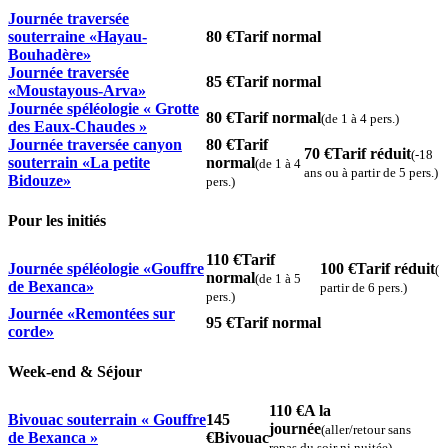
Journée traversée
souterraine «Hayau-
80 €
Tarif normal
Bouhadère»
Journée traversée
85 €
Tarif normal
«Moustayous-Arva»
Journée spéléologie « Grotte
80 €
Tarif normal
(de 1 à 4 pers.)
des Eaux-Chaudes »
Journée traversée canyon
80 €
Tarif
70 €
Tarif réduit
(-18
souterrain «La petite
normal
(de 1 à 4
ans ou à partir de 5 pers.)
Bidouze»
pers.)
Pour les initiés
110 €
Tarif
Journée spéléologie «Gouffre
100 €
Tarif réduit
(
normal
(de 1 à 5
de Bexanca»
partir de 6 pers.)
pers.)
Journée «Remontées sur
95 €
Tarif normal
corde»
Week-end & Séjour
110 €
A la
Bivouac souterrain « Gouffre
145
journée
(aller/retour sans
de Bexanca »
€
Bivouac
repas du soir ni nuitée)