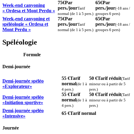
75€
Par
65€
Par
Week-end canyoning
pers./jour
pers./jour
Tarif
(-18 ans /
« Ordesa et Mont Perdu »
normal (de 1 à 5 pers.)
groupes 6 pers)
Week-end canyoning et
75€
Par
65€
Par
spéléologie « Ordesa et
pers./jour
pers./jour
Tarif
(-18 ans /
Mont Perdu »
normal (de 1 à 5 pers.)
groupes 6 pers)
Spéléologie
Formule
Demi-journée
55 €
Tarif
50 €
Tarif réduit
(Tarif
Demi-journée spéléo
normal
(de 1 à
mineur ou à partir de 5
«Explorateur»
4 pers.)
pers.)
55 €
Tarif
50 €
Tarif réduit
(Tarif
Demi-journée spéléo
normal
(de 1 à
mineur ou à partir de 5
«Initiation sportive»
4 pers.)
pers.)
Demi-journée spéléo
65 €
Tarif normal
«Intensive»
Journée