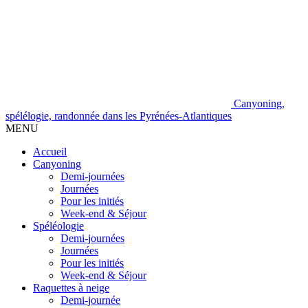
Canyoning,
spélélogie, randonnée dans les Pyrénées-Atlantiques
MENU
Accueil
Canyoning
Demi-journées
Journées
Pour les initiés
Week-end & Séjour
Spéléologie
Demi-journées
Journées
Pour les initiés
Week-end & Séjour
Raquettes à neige
Demi-journée