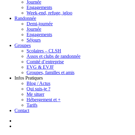
Journée
Engagements
Week-end, refuge, igloo
Randonnée
Demi-journée
Journée
Engagements
Séjours
Groupes
Scolaires – CLSH
Assos et clubs de randonnée
Comité d’entreprise
EVG & EVJF
Groupes, familles et amis
Infos Pratiques
Blog / Actus
Qui suis-je ?
Me situer
Hébergement et +
Tarifs
Contact