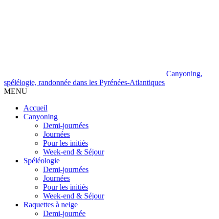
Canyoning,
spélélogie, randonnée dans les Pyrénées-Atlantiques
MENU
Accueil
Canyoning
Demi-journées
Journées
Pour les initiés
Week-end & Séjour
Spéléologie
Demi-journées
Journées
Pour les initiés
Week-end & Séjour
Raquettes à neige
Demi-journée