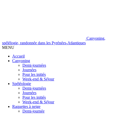
Canyoning,
spélélogie, randonnée dans les Pyrénées-Atlantiques
MENU
Accueil
Canyoning
Demi-journées
Journées
Pour les initiés
Week-end & Séjour
Spéléologie
Demi-journées
Journées
Pour les initiés
Week-end & Séjour
Raquettes à neige
Demi-journée