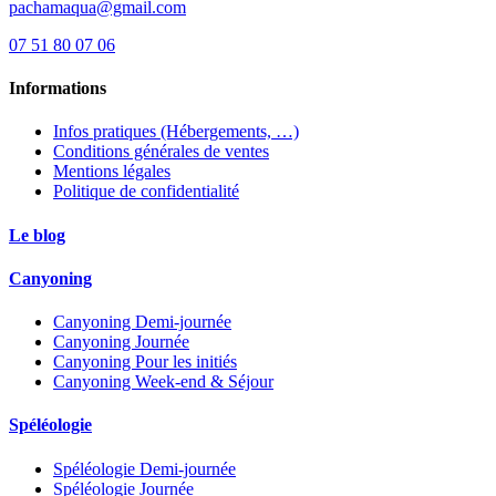
pachamaqua@gmail.com
07 51 80 07 06
Informations
Infos pratiques (Hébergements, …)
Conditions générales de ventes
Mentions légales
Politique de confidentialité
Le blog
Canyoning
Canyoning Demi-journée
Canyoning Journée
Canyoning Pour les initiés
Canyoning Week-end & Séjour
Spéléologie
Spéléologie Demi-journée
Spéléologie Journée