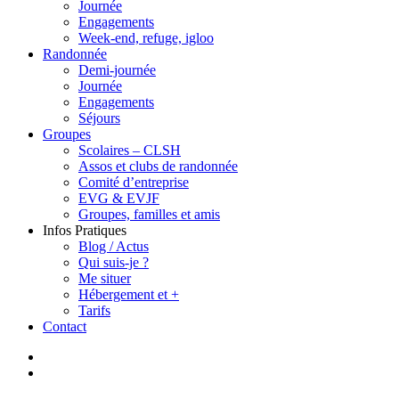
Journée
Engagements
Week-end, refuge, igloo
Randonnée
Demi-journée
Journée
Engagements
Séjours
Groupes
Scolaires – CLSH
Assos et clubs de randonnée
Comité d’entreprise
EVG & EVJF
Groupes, familles et amis
Infos Pratiques
Blog / Actus
Qui suis-je ?
Me situer
Hébergement et +
Tarifs
Contact