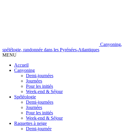
Canyoning,
spélélogie, randonnée dans les Pyrénées-Atlantiques
MENU
Accueil
Canyoning
Demi-journées
Journées
Pour les initiés
Week-end & Séjour
Spéléologie
Demi-journées
Journées
Pour les initiés
Week-end & Séjour
Raquettes à neige
Demi-journée