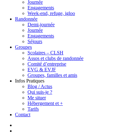
Journée
Engagements
Week-end, refuge, igloo
Randonnée
Demi-journée
Journée
Engagements
Séjours
Groupes
Scolaires – CLSH
Assos et clubs de randonnée
Comité d’entreprise
EVG & EVJF
Groupes, familles et amis
Infos Pratiques
Blog / Actus
Qui suis-je ?
Me situer
Hébergement et +
Tarifs
Contact