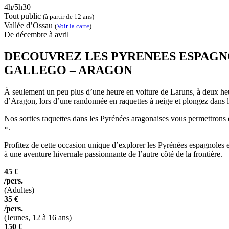
4h/5h30
Tout public
(à partir de 12 ans)
Vallée d’Ossau
(
Voir la carte
)
De décembre à avril
DECOUVREZ LES PYRENEES ESPAGNO
GALLEGO – ARAGON
À seulement un peu plus d’une heure en voiture de Laruns, à deux heur
d’Aragon, lors d’une randonnée en raquettes à neige et plongez dans
Nos sorties raquettes dans les Pyrénées aragonaises vous permettrons d
».
Profitez de cette occasion unique d’explorer les Pyrénées espagnoles 
à une aventure hivernale passionnante de l’autre côté de la frontière.
45 €
/pers.
(Adultes)
35 €
/pers.
(Jeunes, 12 à 16 ans)
150 €