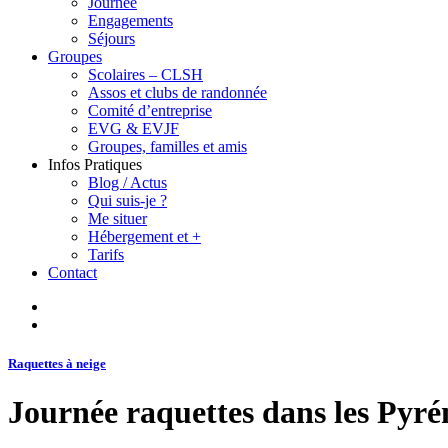
Journée
Engagements
Séjours
Groupes
Scolaires – CLSH
Assos et clubs de randonnée
Comité d’entreprise
EVG & EVJF
Groupes, familles et amis
Infos Pratiques
Blog / Actus
Qui suis-je ?
Me situer
Hébergement et +
Tarifs
Contact
Raquettes à neige
Journée raquettes dans les Pyré