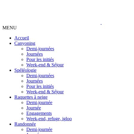
MENU
Accueil
Canyoning
Demi-journées
Journées
Pour les initiés
Week-end & Séjour
Spéléologie
Demi-journées
Journées
Pour les initiés
Week-end & Séjour
Raquettes à neige
Demi-journée
Journée
Engagements
Week-end, refuge, igloo
Randonnée
Demi-journée