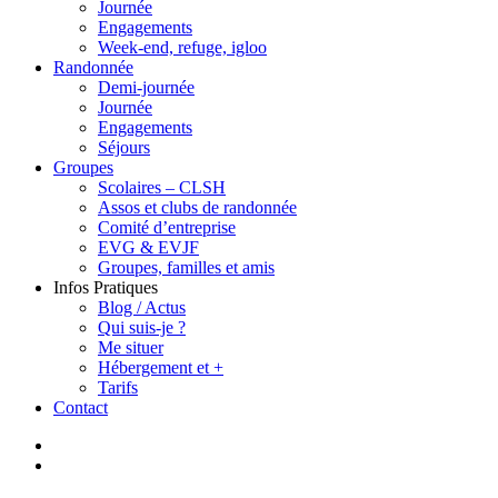
Journée
Engagements
Week-end, refuge, igloo
Randonnée
Demi-journée
Journée
Engagements
Séjours
Groupes
Scolaires – CLSH
Assos et clubs de randonnée
Comité d’entreprise
EVG & EVJF
Groupes, familles et amis
Infos Pratiques
Blog / Actus
Qui suis-je ?
Me situer
Hébergement et +
Tarifs
Contact