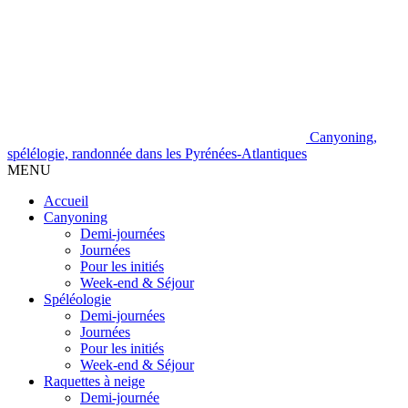
Canyoning,
spélélogie, randonnée dans les Pyrénées-Atlantiques
MENU
Accueil
Canyoning
Demi-journées
Journées
Pour les initiés
Week-end & Séjour
Spéléologie
Demi-journées
Journées
Pour les initiés
Week-end & Séjour
Raquettes à neige
Demi-journée