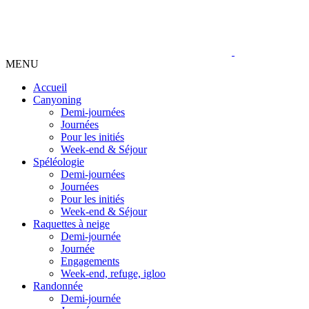
MENU
Accueil
Canyoning
Demi-journées
Journées
Pour les initiés
Week-end & Séjour
Spéléologie
Demi-journées
Journées
Pour les initiés
Week-end & Séjour
Raquettes à neige
Demi-journée
Journée
Engagements
Week-end, refuge, igloo
Randonnée
Demi-journée