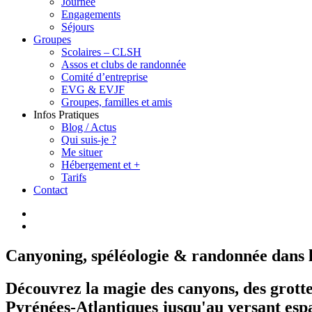
Journée
Engagements
Séjours
Groupes
Scolaires – CLSH
Assos et clubs de randonnée
Comité d’entreprise
EVG & EVJF
Groupes, familles et amis
Infos Pratiques
Blog / Actus
Qui suis-je ?
Me situer
Hébergement et +
Tarifs
Contact
Canyoning, spéléologie & randonnée dans l
Découvrez la magie des canyons, des grottes
Pyrénées-Atlantiques jusqu'au versant esp