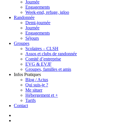
Journée
Engagements
Week-end, refuge, igloo
Randonnée
Demi-journée
Journée
Engagements
Séjours
Groupes
Scolaires – CLSH
Assos et clubs de randonnée
Comité d’entreprise
EVG & EVJF
Groupes, familles et amis
Infos Pratiques
Blog / Actus
Qui suis-je ?
Me situer
Hébergement et +
Tarifs
Contact