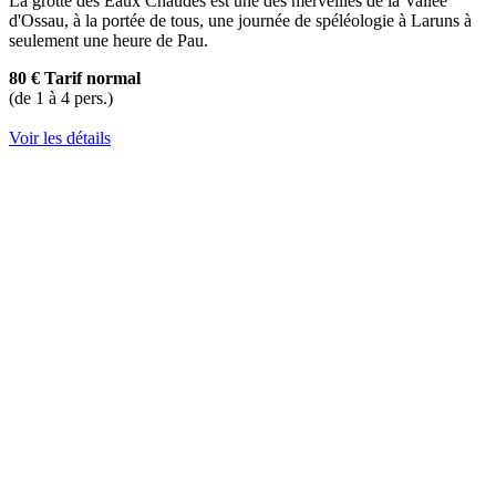
La grotte des Eaux Chaudes est une des merveilles de la Vallée
d'Ossau, à la portée de tous, une journée de spéléologie à Laruns à
seulement une heure de Pau.
80 €
Tarif normal
(de 1 à 4 pers.)
Voir les détails