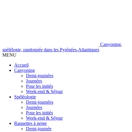
Canyoning,
spélélogie, randonnée dans les Pyrénées-Atlantiques
MENU
Accueil
Canyoning
Demi-journées
Journées
Pour les initiés
Week-end & Séjour
Spéléologie
Demi-journées
Journées
Pour les initiés
Week-end & Séjour
Raquettes à neige
Demi-journée