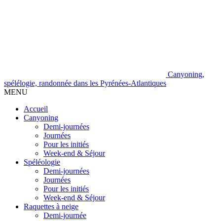
Canyoning,
spélélogie, randonnée dans les Pyrénées-Atlantiques
MENU
Accueil
Canyoning
Demi-journées
Journées
Pour les initiés
Week-end & Séjour
Spéléologie
Demi-journées
Journées
Pour les initiés
Week-end & Séjour
Raquettes à neige
Demi-journée