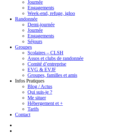
Journée
Engagements
Week-end, refuge, igloo
Randonnée
Demi-journée
Journée
Engagements
Séjours
Groupes
Scolaires – CLSH
Assos et clubs de randonnée
Comité d’entreprise
EVG & EVJF
Groupes, familles et amis
Infos Pratiques
Blog / Actus
Qui suis-je ?
Me situer
Hébergement et +
Tarifs
Contact