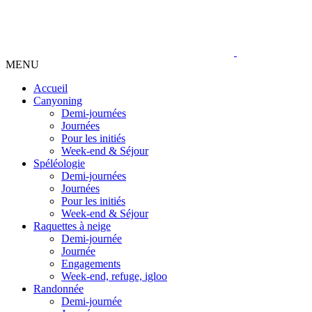
MENU
Accueil
Canyoning
Demi-journées
Journées
Pour les initiés
Week-end & Séjour
Spéléologie
Demi-journées
Journées
Pour les initiés
Week-end & Séjour
Raquettes à neige
Demi-journée
Journée
Engagements
Week-end, refuge, igloo
Randonnée
Demi-journée