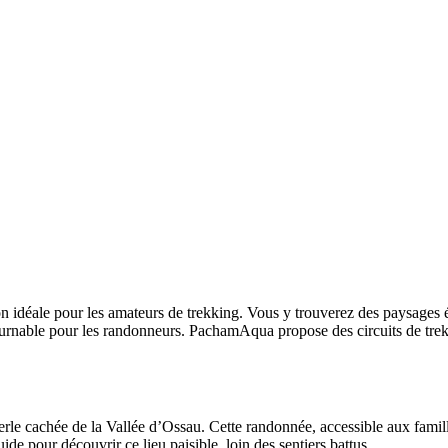
on idéale pour les amateurs de trekking. Vous y trouverez des paysages 
ntournable pour les randonneurs. PachamAqua propose des circuits de tre
perle cachée de la Vallée d’Ossau. Cette randonnée, accessible aux famill
pour découvrir ce lieu paisible, loin des sentiers battus.