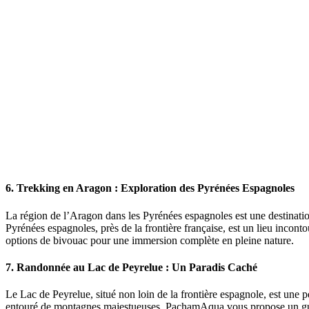
6. Trekking en Aragon : Exploration des Pyrénées Espagnoles
La région de l’Aragon dans les Pyrénées espagnoles est une destinati
Pyrénées espagnoles, près de la frontière française, est un lieu inco
options de bivouac pour une immersion complète en pleine nature.
7. Randonnée au Lac de Peyrelue : Un Paradis Caché
Le Lac de Peyrelue, situé non loin de la frontière espagnole, est une 
entouré de montagnes majestueuses. PachamAqua vous propose un guide 