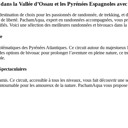
dans la Vallée d’Ossau et les Pyrénées Espagnoles a
stination de choix pour les passionnés de randonnée, de trekking, et de
e et de liberté. PachamAqua, expert en randonnées accompagnées, vous pr
lifiés. Voici une sélection des meilleures randonnées et bivouacs dans l
le
blématiques des Pyrénées Atlantiques. Ce circuit autour du majestueux
es options de bivouac pour prolonger l’aventure en pleine nature, ce
le.
Spectaculaires
amis. Ce circuit, accessible à tous les niveaux, vous fait découvrir une
ncontournable pour les amoureux de la nature. PachamAqua vous propos