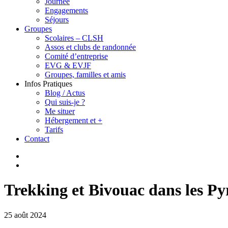
Journée
Engagements
Séjours
Groupes
Scolaires – CLSH
Assos et clubs de randonnée
Comité d’entreprise
EVG & EVJF
Groupes, familles et amis
Infos Pratiques
Blog / Actus
Qui suis-je ?
Me situer
Hébergement et +
Tarifs
Contact
Trekking et Bivouac dans les Py
25 août 2024