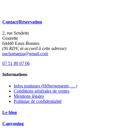
Contact/Réservation
2, rue Sendeits
Gourette
64440 Eaux-Bonnes
(Ni RDV, ni accueil à cette adresse)
pachamaqua@gmail.com
07 51 80 07 06
Informations
Infos pratiques (Hébergements, …)
Conditions générales de ventes
Mentions légales
Politique de confidentialité
Le blog
Canyoning