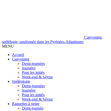
Canyoning,
spélélogie, randonnée dans les Pyrénées-Atlantiques
MENU
Accueil
Canyoning
Demi-journées
Journées
Pour les initiés
Week-end & Séjour
Spéléologie
Demi-journées
Journées
Pour les initiés
Week-end & Séjour
Raquettes à neige
Demi-journée