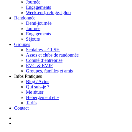
Journée
Engagements
Week-end, refuge, igloo
Randonnée
Demi-journée
Journée
Engagements
Séjours
Groupes
Scolaires – CLSH
Assos et clubs de randonnée
Comité d’entreprise
EVG & EVJF
Groupes, familles et amis
Infos Pratiques
Blog / Actus
Qui suis-je ?
Me situer
Hébergement et +
Tarifs
Contact