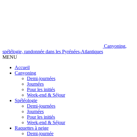
Canyoning,
spélélogie, randonnée dans les Pyrénées-Atlantiques
MENU
Accueil
Canyoning
Demi-journées
Journées
Pour les initiés
Week-end & Séjour
Spéléologie
Demi-journées
Journées
Pour les initiés
Week-end & Séjour
Raquettes à neige
Demi-journée