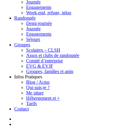
Journée
Engagements
Week-end, refuge, igloo
Randonnée
Demi-journée
Journée
Engagements
Séjours
Groupes
Scolaires – CLSH
Assos et clubs de randonnée
Comité d’entreprise
EVG & EVJF
Groupes, familles et amis
Infos Pratiques
Blog / Actus
Qui suis-je ?
Me situer
Hébergement et +
Tarifs
Contact