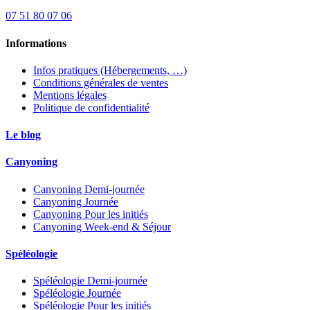
07 51 80 07 06
Informations
Infos pratiques (Hébergements, …)
Conditions générales de ventes
Mentions légales
Politique de confidentialité
Le blog
Canyoning
Canyoning Demi-journée
Canyoning Journée
Canyoning Pour les initiés
Canyoning Week-end & Séjour
Spéléologie
Spéléologie Demi-journée
Spéléologie Journée
Spéléologie Pour les initiés