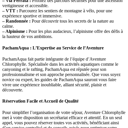
– Via Ferrata :
Profitez des parcours sécurisés pour une ascension
vertigineuse et accessible.
– VTT :
Parcourez les sentiers de montagne à vélo, pour une
expérience sportive et immersive.
– Randonnée :
Pour découvrir tous les secrets de la nature au
calme.
– Alpinisme :
Pour les plus audacieux, l’alpinisme offre des défis à
la hauteur de vos ambitions.
PachamAqua : L’Expertise au Service de l’Aventure
PachamAqua fait partie intégrante de l’équipe d’Aventure
Chlorophylle. Spécialisée dans les activités aquatiques comme le
canyoning et le rafting, PachamAqua est réputée pour son
professionnalisme et son approche personnalisée. Que vous soyez
novice ou expert, les guides de PachamAqua sauront vous faire
vivre une expérience inoubliable, alliant sécurité, plaisir et
découverte.
Réservation Facile et Accueil de Qualité
Pour simplifier l’organisation de votre séjour, Aventure Chlorophylle
met à votre disposition un secrétariat efficace et attentif. En un seul
appel, vous pouvez réserver toutes vos activités, bénéficiant ainsi
d’un service centralisé et de conseils avisés pour optimiser votre