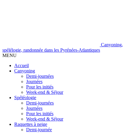
Canyoning,
spélélogie, randonnée dans les Pyrénées-Atlantiques
MENU
Accueil
Canyoning
Demi-journées
Journées
Pour les initiés
Week-end & Séjour
Spéléologie
Demi-journées
Journées
Pour les initiés
Week-end & Séjour
Raquettes à neige
Demi-journée