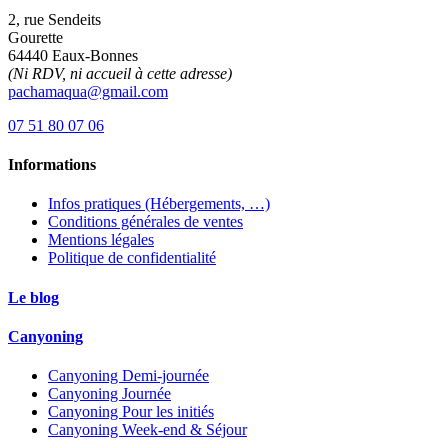
2, rue Sendeits
Gourette
64440 Eaux-Bonnes
(Ni RDV, ni accueil à cette adresse)
pachamaqua@gmail.com
07 51 80 07 06
Informations
Infos pratiques (Hébergements, …)
Conditions générales de ventes
Mentions légales
Politique de confidentialité
Le blog
Canyoning
Canyoning Demi-journée
Canyoning Journée
Canyoning Pour les initiés
Canyoning Week-end & Séjour