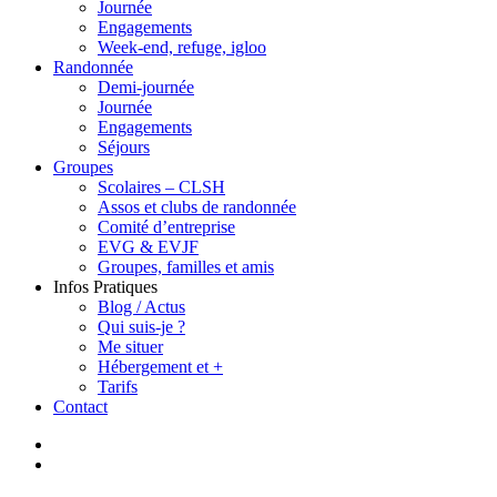
Journée
Engagements
Week-end, refuge, igloo
Randonnée
Demi-journée
Journée
Engagements
Séjours
Groupes
Scolaires – CLSH
Assos et clubs de randonnée
Comité d’entreprise
EVG & EVJF
Groupes, familles et amis
Infos Pratiques
Blog / Actus
Qui suis-je ?
Me situer
Hébergement et +
Tarifs
Contact