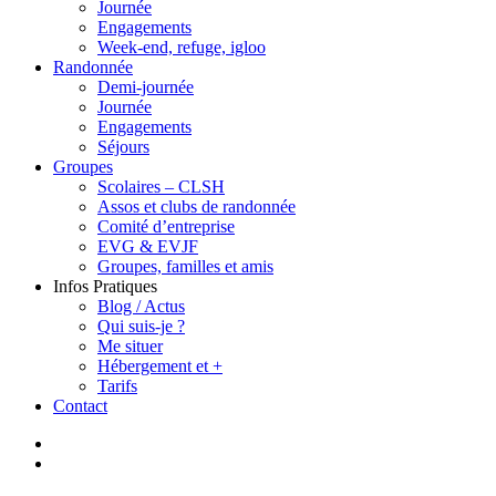
Journée
Engagements
Week-end, refuge, igloo
Randonnée
Demi-journée
Journée
Engagements
Séjours
Groupes
Scolaires – CLSH
Assos et clubs de randonnée
Comité d’entreprise
EVG & EVJF
Groupes, familles et amis
Infos Pratiques
Blog / Actus
Qui suis-je ?
Me situer
Hébergement et +
Tarifs
Contact