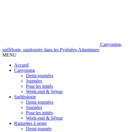
Canyoning,
spélélogie, randonnée dans les Pyrénées-Atlantiques
MENU
Accueil
Canyoning
Demi-journées
Journées
Pour les initiés
Week-end & Séjour
Spéléologie
Demi-journées
Journées
Pour les initiés
Week-end & Séjour
Raquettes à neige
Demi-journée